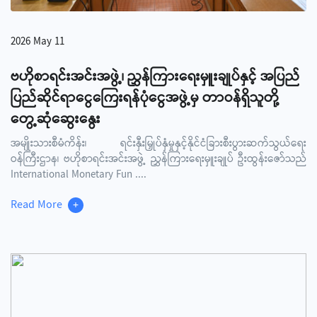
2026 May 11
ဗဟိုစာရင်းအင်းအဖွဲ့၊ ညွှန်ကြားရေးမှူးချုပ်နှင့် အပြည်
ပြည်ဆိုင်ရာငွေကြေးရန်ပုံငွေအဖွဲ့မှ တာဝန်ရှိသူတို့
တွေ့ဆုံဆွေးနွေး
အမျိုးသားစီမံကိန်း၊ ရင်းနှီးမြှုပ်နှံမှုနှင့်နိုင်ငံခြားစီးပွားဆက်သွယ်ရေး
ဝန်ကြီးဌာန၊ ဗဟိုစာရင်းအင်းအဖွဲ့ ညွှန်ကြားရေးမှူးချုပ် ဦးထွန်းဇော်သည်
International Monetary Fun
....
Read More
+