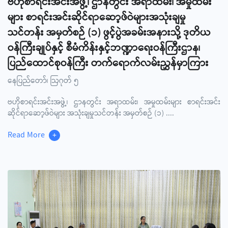
ဗဟိုစာရင်းအင်းအဖွဲ့၊ ဌာနတွင်း အရာထမ်း၊ အမှုထမ်း
များ စာရင်းအင်းဆိုင်ရာဆော့ဖ်ဝဲများအသုံးချမှု
သင်တန်း အမှတ်စဉ် (၁) ဖွင့်ပွဲအခမ်းအနားသို့ ဒုတိယ
ဝန်ကြီးချုပ်နှင့် စီမံကိန်းနှင့်ဘဏ္ဍာရေးဝန်ကြီးဌာန၊
ပြည်ထောင်စုဝန်ကြီး တက်ရောက်လမ်းညွှန်မှာကြား
နေပြည်တော်၊ ဩဂုတ် ၅
ဗဟိုစာရင်းအင်းအဖွဲ့၊ ဌာနတွင်း အရာထမ်း၊ အမှုထမ်းများ စာရင်းအင်း
ဆိုင်ရာဆော့ဖ်ဝဲများ အသုံးချမှုသင်တန်း အမှတ်စဉ် (၁)
....
Read More
+