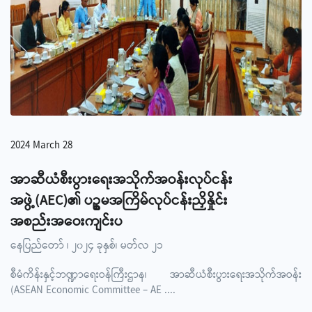
2024 March 28
အာဆီယံစီးပွားရေးအသိုက်အဝန်းလုပ်ငန်း
အဖွဲ့(AEC)၏ ပဥ္စမအကြိမ်လုပ်ငန်းညှိနှိုင်း
အစည်းအဝေးကျင်းပ
နေပြည်တော် ၊ ၂၀၂၄ ခုနှစ်၊ မတ်လ ၂၁
စီမံကိန်းနှင့်ဘဏ္ဍာရေးဝန်ကြီးဌာန၊ အာဆီယံစီးပွားရေးအသိုက်အဝန်း
(ASEAN Economic Committee – AE
....