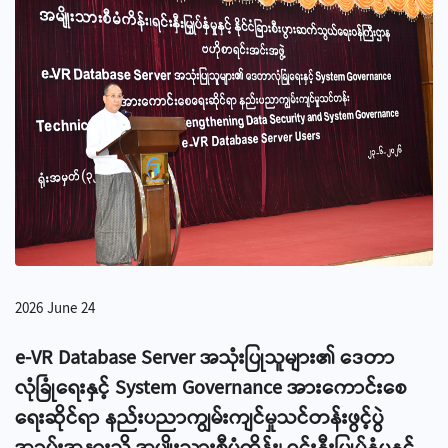
2026 June 24
e-VR Database Server အသုံးပြုသူများ၏ ဒေတာ
လုံခြုံရေးနှင့် System Governance အားကောင်းစေ
ရေးဆိုင်ရာ နည်းပညာကျွမ်းကျင်မှုသင်တန်းဖွင့်ပွဲ