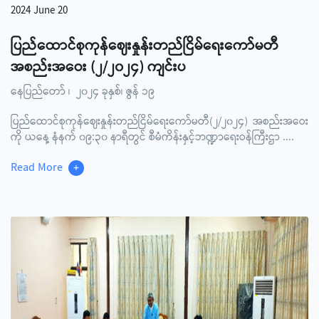
2024 June 20
ပြည်ထောင်စုကုန်ဈေးနှုန်းတည်ငြိမ်ရေးကော်မတီ
အစည်းအဝေး (၂/၂၀၂၄) ကျင်းပ
နေပြည်တော် ၊ ၂၀၂၄ ခုနှစ်၊ ဇွန် ၁၉
ပြည်ထောင်စုကုန်ဈေးနှုန်းတည်ငြိမ်ရေးကော်မတီ(၂/၂၀၂၄) အစည်းအဝေး
ကို ယနေ့ နံနက် ၀၉:၃၀ နာရီတွင် စီမံကိန်းနှင့်ဘဏ္ဍာရေးဝန်ကြီးဌာ
....
Read More
+