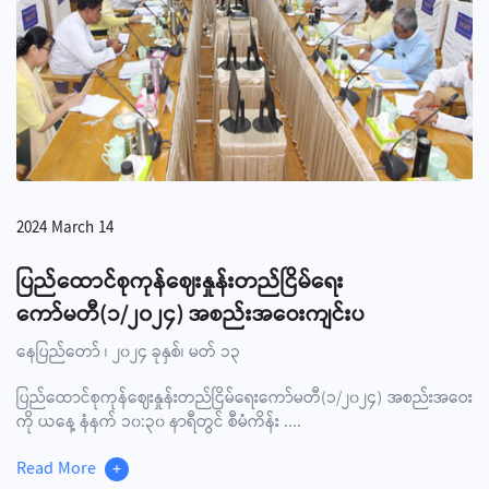
2024 March 14
ပြည်ထောင်စုကုန်ဈေးနှုန်းတည်ငြိမ်ရေး
ကော်မတီ(၁/၂၀၂၄) အစည်းအဝေးကျင်းပ
နေပြည်တော် ၊ ၂၀၂၄ ခုနှစ်၊ မတ် ၁၃
ပြည်ထောင်စုကုန်ဈေးနှုန်းတည်ငြိမ်ရေးကော်မတီ(၁/၂၀၂၄) အစည်းအဝေး
ကို ယနေ့ နံနက် ၁၀:၃၀ နာရီတွင် စီမံကိန်း
....
Read More
+