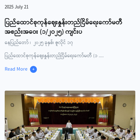
2025 July 21
ပြည်ထောင်စုကုန်ဈေးနှုန်းတည်ငြိမ်ရေးကော်မတီ
အစည်းအဝေး (၁/၂၀၂၅) ကျင်းပ
နေပြည်တော် ၊ ၂၀၂၅ ခုနှစ်၊ ဇူလိုင် ၁၇
ပြည်ထောင်စုကုန်ဈေးနှုန်းတည်ငြိမ်ရေးကော်မတီ (၁
....
Read More
+