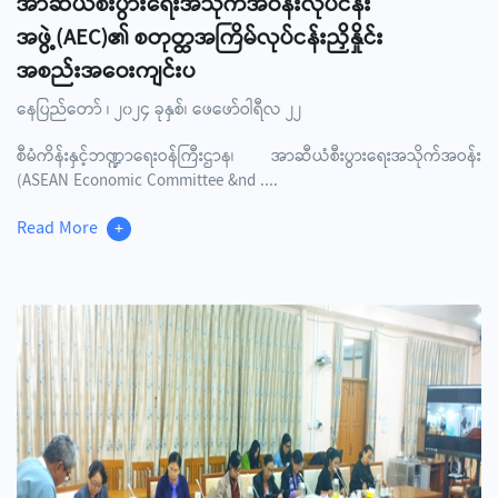
အာဆီယံစီးပွားရေးအသိုက်အဝန်းလုပ်ငန်း
အဖွဲ့(AEC)၏ စတုတ္ထအကြိမ်လုပ်ငန်းညှိနှိုင်း
အစည်းအဝေးကျင်းပ
နေပြည်တော် ၊ ၂၀၂၄ ခုနှစ်၊ ဖေဖော်ဝါရီလ ၂၂
စီမံကိန်းနှင့်ဘဏ္ဍာရေးဝန်ကြီးဌာန၊ အာဆီယံစီးပွားရေးအသိုက်အဝန်း
(ASEAN Economic Committee &nd
....
Read More
+