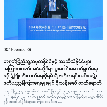
2024 November 06
တရုတ်ပြည်သူ့သမ္မတနိုင်ငံနှင့် အာဆီယံနိုင်ငံများ
အကြား စာရင်းအင်းဆိုင်ရာ ပူးပေါင်းဆောင်ရွက်ရေး
နှင့် ဖွံ့ဖြိုးတိုးတက်ရေးဖိုရမ်သို့ ဗဟိုစာရင်းအင်းအဖွဲ့၊
ဒုတိယညွှန်ကြားရေးမှူးချုပ် ဦးသန်းဇော် တက်ရောက်
တရုတ်ပြည်သူ့သမ္မတနိုင်ငံ၊ နန်နင်းမြို့တွင် ၂၀၂၄ ခုနှစ်၊ အောက်တိုဘာလ
(၂၂) ရက်မှ (၂၃) ရက်နေ့အထိ ကျင်းပခဲ့သည့် တရုတ်ပြည်သူ့သမ္မတနိုင်ငံ
နှင့် အာဆီယံနိုင်ငံများအကြား စာရင်းအ
....