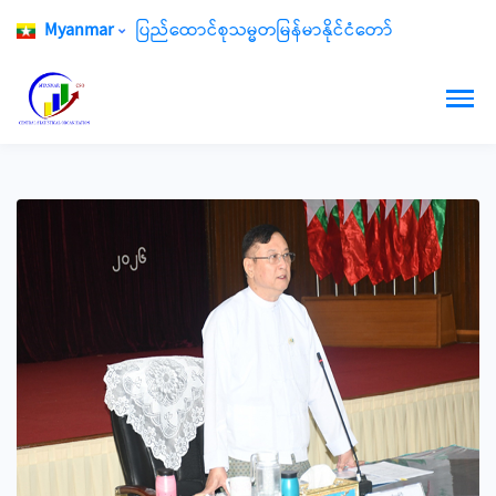
Myanmar
ပြည်ထောင်စုသမ္မတမြန်မာနိုင်ငံတော်