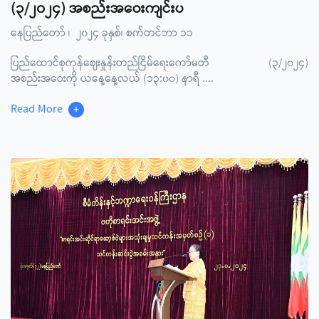
(၃/၂၀၂၄) အစည်းအဝေးကျင်းပ
နေပြည်တော် ၊ ၂၀၂၄ ခုနှစ်၊ စက်တင်ဘာ ၁၁
ပြည်ထောင်စုကုန်ဈေးနှုန်းတည်ငြိမ်ရေးကော်မတီ (၃/၂၀၂၄)
အစည်းအဝေးကို ယနေ့နေ့လယ် (၁၃:၀၀) နာရီ
....
Read More
+