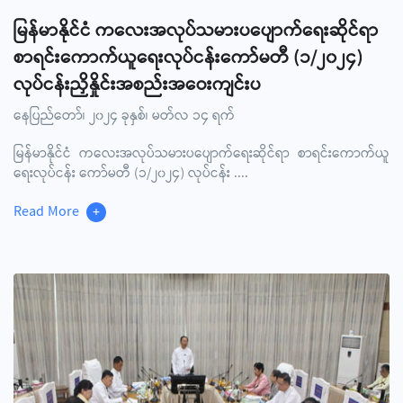
မြန်မာနိုင်ငံ ကလေးအလုပ်သမားပပျောက်ရေးဆိုင်ရာ
စာရင်းကောက်ယူရေးလုပ်ငန်းကော်မတီ (၁/၂၀၂၄)
လုပ်ငန်းညှိနှိုင်းအစည်းအဝေးကျင်းပ
နေပြည်တော်၊ ၂၀၂၄ ခုနှစ်၊ မတ်လ ၁၄ ရက်
မြန်မာနိုင်ငံ ကလေးအလုပ်သမားပပျောက်ရေးဆိုင်ရာ စာရင်းကောက်ယူ
ရေးလုပ်ငန်း ကော်မတီ (၁/၂၀၂၄) လုပ်ငန်း
....
Read More
+