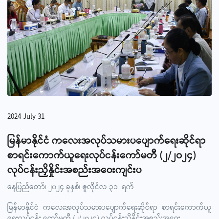
2024 July 31
မြန်မာနိုင်ငံ ကလေးအလုပ်သမားပပျောက်ရေးဆိုင်ရာ
စာရင်းကောက်ယူရေးလုပ်ငန်းကော်မတီ (၂/၂၀၂၄)
လုပ်ငန်းညှိနှိုင်းအစည်းအဝေးကျင်းပ
နေပြည်တော်၊ ၂၀၂၄ ခုနှစ်၊ ဇူလိုင်လ ၃၁ ရက်
မြန်မာနိုင်ငံ ကလေးအလုပ်သမားပပျောက်ရေးဆိုင်ရာ စာရင်းကောက်ယူ
ရေးလုပ်ငန်း ကော်မတီ (၂/၂၀၂၄) လုပ်ငန်းညှိနှိုင်းအစည်းအဝေး
....