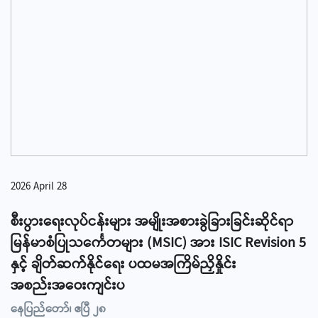
2026 April 28
စီးပွားရေးလုပ်ငန်းများ အမျိုးအစားခွဲခြားခြင်းဆိုင်ရာ
မြန်မာစံပြုသင်္ကေတများ (MSIC) အား ISIC Revision 5
နှင့် ချိတ်ဆက်နိုင်ရေး ပထမအကြိမ်ညှိနှိုင်း
အစည်းအဝေးကျင်းပ
နေပြည်တော်၊ ဧပြီ ၂၈