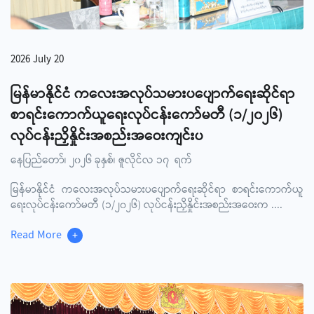
2026 July 20
မြန်မာနိုင်ငံ ကလေးအလုပ်သမားပပျောက်ရေးဆိုင်ရာ
စာရင်းကောက်ယူရေးလုပ်ငန်းကော်မတီ (၁/၂၀၂၆)
လုပ်ငန်းညှိနှိုင်းအစည်းအဝေးကျင်းပ
နေပြည်တော်၊ ၂၀၂၆ ခုနှစ်၊ ဇူလိုင်လ ၁၇ ရက်
မြန်မာနိုင်ငံ ကလေးအလုပ်သမားပပျောက်ရေးဆိုင်ရာ စာရင်းကောက်ယူ
ရေးလုပ်ငန်းကော်မတီ (၁/၂၀၂၆) လုပ်ငန်းညှိနှိုင်းအစည်းအဝေးက
....
Read More
+