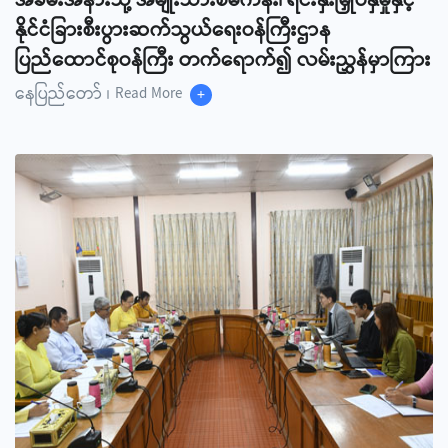
အခမ်းအနားသို့ အမျိုးသားစီမံကိန်း၊ ရင်းနှီးမြှုပ်နှံမှုနှင့်
နိုင်ငံခြားစီးပွားဆက်သွယ်ရေးဝန်ကြီးဌာန
ပြည်ထောင်စုဝန်ကြီး တက်ရောက်၍ လမ်းညွှန်မှာကြား
နေပြည်တော် ၊
+
Read More