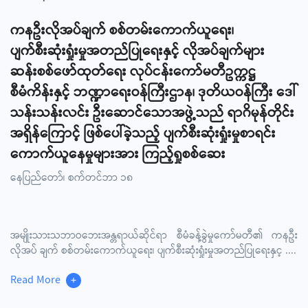
ကနဦးလိုအပ်ချက် စစ်တမ်းကောက်ယူရေး၊
ပျက်စီးဆုံးရှုံးမှုအတည်ပြုရေးနှင့် လိုအပ်ချက်များ
ဆန်းစစ်ဖော်ထုတ်ရေး လုပ်ငန်းကော်မတီဥက္ကဋ္ဌ
စီမံကိန်းနှင့် ဘဏ္ဍာရေးဝန်ကြီးဌာန၊ ဒုတိယဝန်ကြီး ဒေါ်
သန်းသန်းလင်း ဦးဆောင်သောအဖွဲ့သည် ရာဂိမုန်တိုင်း
အရှိန်ကြောင့် ဖြစ်ပေါ်ခဲ့သည့် ပျက်စီးဆုံးရှုံးမှုစာရင်း
ကောက်ယူနေမှုများအား ကြည့်ရှုစစ်ဆေး
နေပြည်တော်၊ စက်တင်ဘာ ၁၈
အမျိုးသားသဘာဝဘေးအန္တရာယ်ဆိုင်ရာ စီမံခန့်ခွဲမှုကော်မတီ၏ ကနဦး
လိုအပ် ချက် စစ်တမ်းကောက်ယူရေး၊ ပျက်စီးဆုံးရှုံးမှုအတည်ပြုရေးနှင့
....
Read More
+