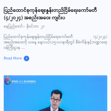
ပြည်ထောင်စုကုန်ဈေးနှုန်းတည်ငြိမ်ရေးကော်မတီ
(၄/၂၀၂၄) အစည်းအဝေး ကျင်းပ
နေပြည်တော် ၊ နိုဝင်ဘာ ၂၁
ပြည်ထောင်စုကုန်ဈေးနှုန်းတည်ငြိမ်ရေးကော်မတီ (၄/၂၀၂၄)
အစည်းအဝေးကို ယနေ့ နေ့လယ်(၁၅:၀၀)နာရီတွင် စီမံကိန်းနှင့်ဘဏ္ဍာရေး
ဝန်ကြီးဌာန
....
Read More
+