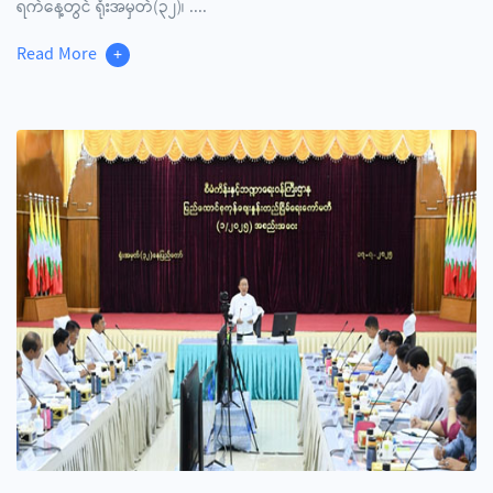
ရက်နေ့တွင် ရုံးအမှတ်(၃၂)၊
....
Read More
+