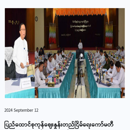
2024 September 12
ပြည်ထောင်စုကုန်ဈေးနှုန်းတည်ငြိမ်ရေးကော်မတီ