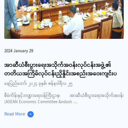
2024 January 29
အာဆီယံစီးပွားရေးအသိုက်အဝန်းလုပ်ငန်းအဖွဲ့၏
တတိယအကြိမ်လုပ်ငန်းညှိနှိုင်းအစည်းအဝေးကျင်းပ
နေပြည်တော်၊ ၂၀၂၄ ခုနှစ်၊ ဇန်နဝါရီလ ၂၅
စီမံကိန်းနှင့်ဘဏ္ဍာရေးဝန်ကြီးဌာန၊ အာဆီယံစီးပွားရေးအသိုက်အဝန်း
(ASEAN Economic Committee &ndash
....
Read More
+