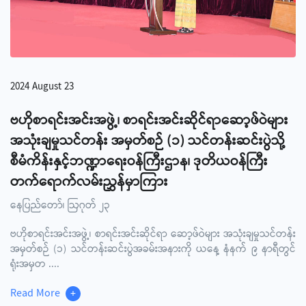
2024 August 23
ဗဟိုစာရင်းအင်းအဖွဲ့၊ စာရင်းအင်းဆိုင်ရာဆော့ဖ်ဝဲများ
အသုံးချမှုသင်တန်း အမှတ်စဉ် (၁) သင်တန်းဆင်းပွဲသို့
စီမံကိန်းနှင့်ဘဏ္ဍာရေးဝန်ကြီးဌာန၊ ဒုတိယဝန်ကြီး
တက်ရောက်လမ်းညွှန်မှာကြား
နေပြည်တော်၊ ဩဂုတ် ၂၃
ဗဟိုစာရင်းအင်းအဖွဲ့၊ စာရင်းအင်းဆိုင်ရာ ဆော့ဖ်ဝဲများ အသုံးချမှုသင်တန်း
အမှတ်စဉ် (၁) သင်တန်းဆင်းပွဲအခမ်းအနားကို ယနေ့ နံနက် ၉ နာရီတွင်
ရုံးအမှတ
....
Read More
+