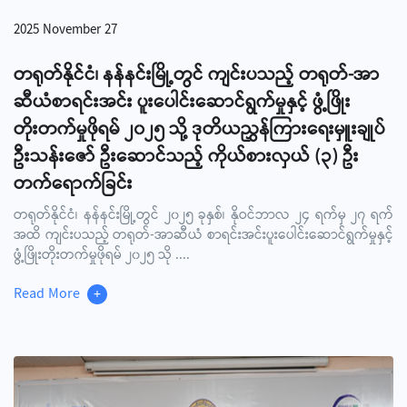
2025 November 27
တရုတ်နိုင်ငံ၊ နန်နင်းမြို့တွင် ကျင်းပသည့် တရုတ်-အာ
ဆီယံစာရင်းအင်း ပူးပေါင်းဆောင်ရွက်မှုနှင့် ဖွံ့ဖြိုး
တိုးတက်မှုဖိုရမ် ၂၀၂၅ သို့ ဒုတိယညွှန်ကြားရေးမှူးချုပ်
ဦးသန်းဇော် ဦးဆောင်သည့် ကိုယ်စားလှယ် (၃) ဦး
တက်ရောက်ခြင်း
တရုတ်နိုင်ငံ၊ နန်နင်းမြို့တွင် ၂၀၂၅ ခုနှစ်၊ နိုဝင်ဘာလ ၂၄ ရက်မှ ၂၇ ရက်
အထိ ကျင်းပသည့် တရုတ်-အာဆီယံ စာရင်းအင်းပူးပေါင်းဆောင်ရွက်မှုနှင့်
ဖွံ့ဖြိုးတိုးတက်မှုဖိုရမ် ၂၀၂၅ သို
....
Read More
+