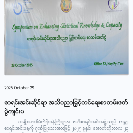
2025 October 29
စာရင်းအင်းဆိုင်ရာ အသိပညာမြှင့်တင်ရေးစာတမ်းဖတ်
ပွဲကျင်းပ
အမျိုးသားစီမံကိန်းဝန်ကြီးဌာန၊ ဗဟိုစာရင်းအင်းအဖွဲ့သည် ကမ္ဘာ့
စာရင်းအင်းနေ့ကို ဂုဏ်ပြုသောအားဖြင့် ၂၀၂၅ ခုနှစ်၊ အောက်တိုဘာလ ၂၃