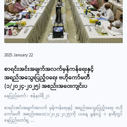
2025 January 22
စာရင်းအင်းအချက်အလက်မှန်ကန်ရေးနှင့်
အရည်အသွေးပြည့်ဝရေး ဗဟိုကော်မတီ
(၁/၂၀၂၄-၂၀၂၅) အစည်းအဝေးကျင်းပ
နေပြည်တော် ၊ ဇန်နဝါရီ ၂၁
စာရင်းအင်းအချက်အလက် မှန်ကန်ရေးနှင့် အရည်အသွေးပြည့်ဝရေး ဗဟို
ကော်မတီ အစည်းအဝေး(၁/၂၀၂၄-၂၀၂၅)ကို ယနေ့ မွန်းလွဲ ၁ နာရီတွင်
နေပြည်တော်ရှ
....