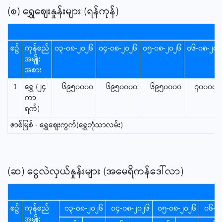
(စ) ရွှေစျေးနှုန်းများ (ရန်ကုန်)
စဥ်
ကုန်စည်
၀၃-၀၈-၂၀၂၆
၀၄-၀၈-၂၀၂၆
၀၅-၀၈-၂၀၂၆
၀၆-၀၈-၂၀၂
အမျိုး
အစား
1
ရွှေ (၂၄
၆၉၅၀၀၀၀
၆၉၅၀၀၀၀
၆၉၅၀၀၀၀
၇၀၀၀၀၀
ကာ
ရက်)
ဇာစ်မြစ် - ရွှေစျေးကွက်(ရွှေဘုံသာလမ်း)
(ဆ) ငွေလဲလှယ်နှုန်းများ (အမေရိကန်ဒေါ်လာ)
စဥ်
ကုန်စည်
၀၃-၀၈-၂၀၂၆
၀၄-၀၈-၂၀၂၆
၀၅-၀၈-၂၀၂၆
၀၆-၀
အမျိုး