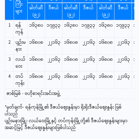
ကြီး
ဓါတ်ဆီ
ဒီဇယ်
ဓါတ်ဆီ
ဒီဇယ်
ဓါတ်ဆီ
ဒီဇယ်
ဓါ
များ
(၉၂)
(၉၂)
(၉၂)
(
1
ရန်
၁၆၃၈၀
၁၇၉၃၃
၁၆၃၈၀
၁၇၉၃၃
၁၆၃၈၀
၁၇၉၃၃
၁၆
ကုန်
2
ပျဉ်းမ
၁၆၈၀၈
၂၂၁၆၃
၁၆၈၀၈
၂၂၁၆၃
၁၆၈၀၈
၂၂၁၆၃
၁၆
နား
3
လယ်
၁၆၈၀၈
၂၂၁၆၃
၁၆၈၀၈
၂၂၁၆၃
၁၆၈၀၈
၂၂၁၆၃
၁၆
ဝေး
4
တပ်
၁၆၈၀၈
၂၂၁၆၃
၁၆၈၀၈
၂၂၁၆၃
၁၆၈၀၈
၂၂၁၆၃
၁၆
ကုန်း
ဇာစ်မြစ် - ဗဟိုစာရင်းအင်းအဖွဲ့
*မှတ်ချက်- ရန်ကုန်မြို့၏ ဒီဇယ်ဈေးနှုန်းမှာ ရိုးရိုးဒီဇယ်ဈေးနှုန်း ဖြစ်
ပါသည်
ပျဉ်းမနားမြို့၊ လယ်ဝေးမြို့နှင့် တပ်ကုန်းမြို့တို့၏ ဒီဇယ်ဈေးနှုန်းများမှာ
အဆင့်မြင့် ဒီဇယ်ဈေးနှုန်းများဖြစ်ပါသည်