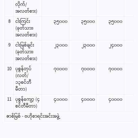
လိုက်/
အလတ်စား)
8
ငါးကြင်း
၃၅၀၀၀
၃၅၀၀၀
၃၅၀၀၀
(ခုတ်သား၊
အလတ်စား)
9
ငါးမြစ်ချင်း
၂၃၀၀၀
၂၃၀၀၀
၂၄၀၀၀
(ခုတ်သား၊
အလတ်စား)
10
ပုစွန်တုပ်
၇၀၀၀၀
၇၀၀၀၀
၇၀၀၀၀
(လတ်/
၁၃စင်တီ
မီတာ)
11
ပုစွန်ကျော့ (၄
၄၀၀၀၀
၄၀၀၀၀
၄၀၀၀၀
စင်တီမီတာ)
ဇာစ်မြစ် - ဗဟိုစာရင်းအင်းအဖွဲ့