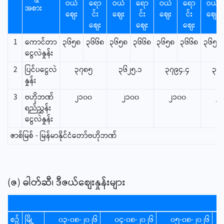
ဝယ်
ရော
ဝယ်
ရော
ဝယ်
ရော
ဝယ်
အစား
စျေး
င်း
စျေး
င်း
စျေး
င်း
စျေး
စျေး
စျေး
စျေး
1
ကောင်တာ
၃၆၅၈
၃၆၆၈
၃၆၅၈
၃၆၆၈
၃၆၅၈
၃၆၆၈
၃၆၅၈
ငွေလဲနှုန်း
2
ပြင်ပငွေလဲ
၃၇၈၅
၃၆၂၅.၁
၃၇၉၄.၄
၃၇
နှုန်း
3
ဗဟိုဘဏ်
၂၁၀၀
၂၁၀၀
၂၁၀၀
၂
ရည်ညွှန်း
ငွေလဲနှုန်း
ဇာစ်မြစ် - မြန်မာနိုင်ငံတော်ဗဟိုဘဏ်
(ဇ) ဓါတ်ဆီ၊ ဒီဇယ်စျေးနှုန်းများ
စဥ်
မြို့
၀၃-၀၈-၂၀၂၆
၀၄-၀၈-၂၀၂၆
၀၅-၀၈-၂၀၂၆