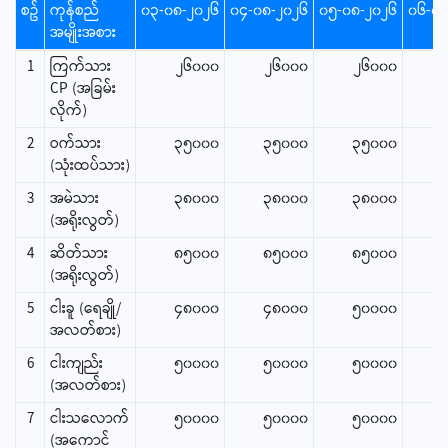
စဥ်
ကုန်စည်
၀၃-၀၈-၂၀၂၆
၀၄-၀၈-၂၀၂၆
၀၅-၀၈-၂၀၂၆
၀၆-၀၈
အမျိုးအစား
1
ကြက်သား
၂၆၀၀၀
၂၆၀၀၀
၂၆၀၀၀
CP (အခြမ်း
လိုက်)
2
ဝက်သား
၃၅၀၀၀
၃၅၀၀၀
၃၅၀၀၀
(သုံးထပ်သား)
3
အမဲသား
၃၈၀၀၀
၃၈၀၀၀
၃၈၀၀၀
(အရိုးလွတ်)
4
ဆိတ်သား
၈၅၀၀၀
၈၅၀၀၀
၈၅၀၀၀
(အရိုးလွတ်)
5
ငါးခူ (ရေချို/
၄၈၀၀၀
၄၈၀၀၀
၅၀၀၀၀
အလတ်စား)
6
ငါးကျည်း
၅၀၀၀၀
၅၀၀၀၀
၅၀၀၀၀
(အလတ်စား)
7
ငါးသ‌လောက်
၅၀၀၀၀
၅၀၀၀၀
၅၀၀၀၀
(အကောင်