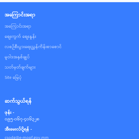
အ‌ကြောင်းအရာ
အ‌ကြောင်းအရာ
စျေးကွက် စျေးနှုန်း
လစဉ်စီးပွားရေးညွှန်ကိန်းစာစောင်
မူဝါဒအနှစ်ချုပ်
သတ်မှတ်ချက်များ
Site မြေပုံ
ဆက်သွယ်ရန်
ဖုန်း -
၀၉၅-၀၆၇-၄၀၆၃၂၈
အီးမေးလ်ပို့ရန် -
csodg@e-mopf.gov.mm