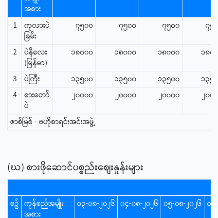
အစား
1
ကုလားပဲ
၇၅၀၀
၇၅၀၀
၇၅၀၀
၇၅
ခြမ်း
2
ပဲနီလေး
၁၈၀၀၀
၁၈၀၀၀
၁၈၀၀၀
၁၈၀
(မြန်မာ)
3
ပဲကြီး
၁၃၅၀၀
၁၃၅၀၀
၁၃၅၀၀
၁၃၅
4
စား‌တော်
၂၀၀၀၀
၂၀၀၀၀
၂၀၀၀၀
၂၀၀
ပဲ
ဇာစ်မြစ် - ဗဟိုစာရင်းအင်းအဖွဲ့
(ဃ) စားဖိုဆောင်ပစ္စည်းစျေးနှုန်းများ
စဥ်
ကုန်စည်အမျိုး
၀၃-၀၈-၂၀၂၆
၀၄-၀၈-၂၀၂၆
၀၅-၀၈-၂၀၂၆
၀၆
အစား