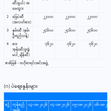
ဆီ(ရှယ်) အ
မေထွား
2
မြေပဲဆီ
၂၂၀၀၀
၂၂၀၀၀
၂၂၀၀၀
(အလတ်စား)
3
နှမ်းဆီ (နှမ်း
၂၄၆၀၀
၂၄၆၀၀
၂၄၆၀၀
၂
ဦးရည်သန့်)
4
စား
၇၆၂၀
၇၆၂၀
၇၆၂၀
အုန်းဆီ(ဗူးခွံ
မပါ_ချိန်ဆီ)
ဇာစ်မြစ် - ဗဟိုစာရင်းအင်းအဖွဲ့
(ဂ) ပဲစျေးနှုန်းများ
စဥ်
ကုန်စည်
၀၃-၀၈-၂၀၂၆
၀၄-၀၈-၂၀၂၆
၀၅-၀၈-၂၀၂၆
၀၆-၀၈-၂၀
အမျိုး