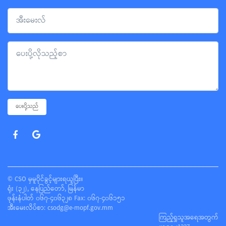
ပေးပို့သည်
© CSO မှမူပိုင်ခွင့်များရယူပြီး။
ရုံး (၃၂), နေပြည်တော်, မြန်မာ
ဖုန်းနံပါတ် ၀၆၇-၄၀၆၃၂၈ Fax: ၀၆၇-၄၀၆၁၅၁
အီးမေးလိပ်စာ:
csodg@e-mopf.gov.mm
ကြည့်ရှုသူအရေအတွက်