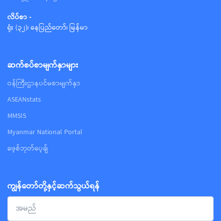
လိပ်စာ -
ရုံး (၃၂)၊ နေပြည်တော်၊ မြန်မာ
ဆက်စပ်စာမျက်နှာများ
ဝန်ကြီးဌာနပင်မစာမျက်နှာ
ASEANstats
MMSIS
Myanmar National Portal
ဖေ့စ်ဘုတ်ပေ့ချ်
ကျွန်တော်တို့နှင့်ဆက်သွယ်ရန်