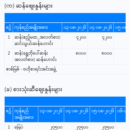
(က) ဆန်စျေးနှုန်းများ
စဥ်
ကုန်စည်အမျိုးအစား
၀၃-၀၈-၂၀၂၆
၀၄-၀၈-၂၀၂၆
၀၅-၀၈-
1
ဆန်(ဧည့်မထ_အလတ်စား)
၄၂၀၀
၄၂၀၀
ဆင်းသွယ်၊ဆန်ဟောင်း
2
ဆန်(ရွှေဘိုပေါ်ဆန်း
၈၀၀၀
၈၀၀၀
၈
အလတ်စား) ဆန်ဟောင်း
ဇာစ်မြစ် - ဗဟိုစာရင်းအင်းအဖွဲ့
(ခ) စားသုံးဆီစျေးနှုန်းများ
စဥ်
ကုန်စည်
၀၃-၀၈-၂၀၂၆
၀၄-၀၈-၂၀၂၆
၀၅-၀၈-၂၀၂၆
၀၆-၀၈
အမျိုးအစား
1
မြေပဲ
၂၇၅၀၀
၂၇၅၀၀
၂၇၅၀၀
၂