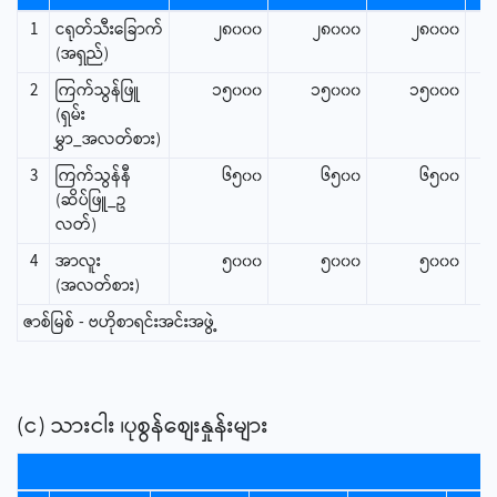
1
ငရုတ်သီးခြောက်
၂၈၀၀၀
၂၈၀၀၀
၂၈၀၀၀
(အရှည်)
2
ကြက်သွန်ဖြူ
၁၅၀၀၀
၁၅၀၀၀
၁၅၀၀၀
(ရှမ်း
မွှာ_အလတ်စား)
3
ကြက်သွန်နီ
၆၅၀၀
၆၅၀၀
၆၅၀၀
(ဆိပ်ဖြူ_ဥ
လတ်)
4
အာလူး
၅၀၀၀
၅၀၀၀
၅၀၀၀
(အလတ်စား)
ဇာစ်မြစ် - ဗဟိုစာရင်းအင်းအဖွဲ့
(င) သားငါး ၊ပုစွန်စျေးနှုန်းများ