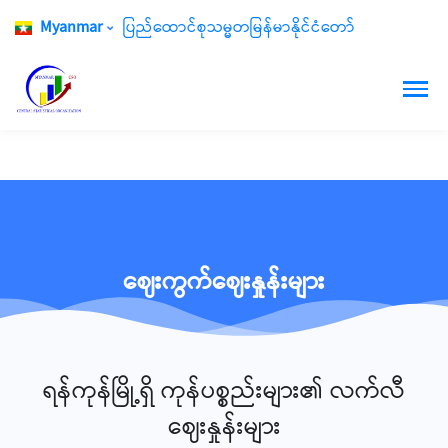
Myanmar
ပြည်ထောင်စုသမ္မတမြန်မာနိုင်ငံတော်
ဈေးကွက်ဈေးနှုန်းများ
ရန်ကုန်မြို့ရှိ ကုန်ပစ္စည်းများ၏ လက်လီ
ဈေးနှုန်းများ