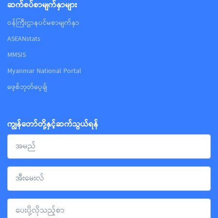
ဆက်စပ်စာမျက်နှာများ
ဝန်ကြီးဌာနပင်မစာမျက်နှာ
ASEANstats
MMSIS
Myanmar National Portal
ဖေ့စ်ဘုတ်ပေ့ချ်
ကျွန်တော်တို့နှင့်ဆက်သွယ်ရန်