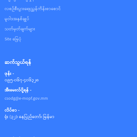
လစဉ်စီးပွားရေးညွှန်ကိန်းစာစောင်
မူဝါဒအနှစ်ချုပ်
သတ်မှတ်ချက်များ
Site မြေပုံ
ဆက်သွယ်ရန်
ဖုန်း -
၀၉၅-၀၆၇-၄၀၆၃၂၈
အီးမေးလ်ပို့ရန် -
csodg@e-mopf.gov.mm
လိပ်စာ -
ရုံး (၃၂)၊ နေပြည်တော်၊ မြန်မာ