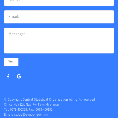
Send
© Copyright Central Statistical Organization All rights reserved
Office No.(32), Nay Pyi Taw, Myanmar
Tel: 0673-406328, Fax: 0673-406151
Email:
csodg@e-mopf.gov.mm