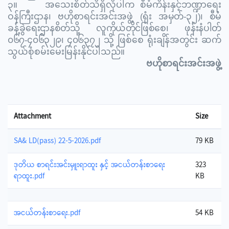
၃
။
အသေးစိတ်သိရှိလိုပါက စီမံကိန်းနှင့်ဘဏ္ဍာရေး
ဝန်ကြီးဌာန၊ ဗဟိုစာရင်းအင်းအဖွဲ့
(
ရုံး အမှတ်
-
၃၂
)
၊ စီမံ
ခန့်ခွဲရေးဌာနစိတ်သို့ လူကိုယ်တိုင်ဖြစ်စေ၊ ဖုန်းနံပါတ်
၀၆၇
-
၄၀၆၃၂၉၊ ၄၀၆၃၇၂
သို့ ဖြစ်စေ ရုံးချိန်အတွင်း ဆက်
သွယ်စုံစမ်းမေးမြန်းနိုင်ပါသည်။
ဗဟိုစာရင်းအင်းအဖွဲ့
Attachment
Size
SA& LD(pass) 22-5-2026.pdf
79 KB
ဒုတိယ စာရင်းအင်းမှူးရာထူး နှင့် အငယ်တန်းစာရေး
323
ရာထူး.pdf
KB
အငယ်တန်းစာရေး.pdf
54 KB