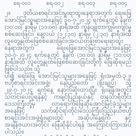
စရ-၀၀၁
စရ-၀၀၂
စရ-၀၀၃
စရ-၀၀၄
၂။
ဒုတိယစာရင်းအင်းမှူးရာထူးနေရာအတွက် ရေးဖြေ
အောင်မြင်သူများအနေဖြင့် ၃၀-၇-၂၀၂၄ ရက်နေ့တွင် နံနက်
(၁၀:၀၀) နာရီမှ (၁၁:၀၀) နာရီအထိ ကွန်ပျူတာကျွမ်းကျင်မှု
စစ်ဆေးခြင်း၊ နေ့လယ် (၁၂:၃၀) နာရီမှ (၂:၃၀) နာရီအထိ
လူတွေ့နှုတ်ဖြေစစ်ဆေးခြင်း၊အငယ်တန်းစာရေး
ရာထူး
နေရာအတွက် ရေးဖြေအောင်မြင်သူများအနေဖြင့်
၃၀-၇-၂၀၂၄ ရက်နေ့တွင် နံနက် (၁၀:၀၀) နာရီမှ (၁၁:၀၀)
နာရီအထိ
လူတွေ့နှုတ်ဖြေစစ်ဆေးခြင်းတို့ကို ဖြေဆိုရမည်
ဖြစ်ပါသည်။ သို့
ပါ၍ ရေးဖြေ အောင်မြင်သူများအနေဖြင့် ရုံးအမှတ်-၃၂၊
ဗဟိုစာရင်းအင်းအဖွဲ့၊ နေပြည်တော် (ရုံးချုပ်) သို့
၂၉-၇-၂၀၂၄ ရက်နေ့ နောက်ဆုံးထားပြီး ရုံးချိန်အတွင်း
သတင်းပေးပို့ရန်နှင့်
ကချင်ပြည်နယ်နှင့် တနင်္သာရီတိုင်း
ဒေသကြီးတို့မှ လာရောက်ဖြေဆိုအောင်မြင်ခဲ့သူများ
အနေဖြင့် သက်ဆိုင်ရာတိုင်းဒေသကြီး/ပြည်နယ်ဗဟို
စာရင်းအင်းအဖွဲ့ရုံးများတွင် အဆိုပါနေ့ရက် နှင့်
အချိန်ဇယားအတိုင်း‌ ဖြေဆိုနိုင်ပါရန် အကြောင်းကြားအပ်
ပါသည်။