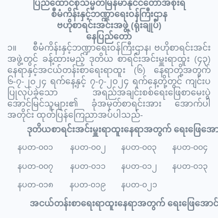
ပြည်ထောင်စုသမ္မတမြန်မာနိုင်ငံတော်အစိုးရ
စီမံကိန်းနှင့်ဘဏ္ဍာရေးဝန်ကြီးဌာန
ဗဟိုစာရင်းအင်းအဖွဲ့
(
ရုံးချုပ်
)
နေပြည်တော်
၁။
စီမံကိန်းနှင့်ဘဏ္ဍာရေးဝန်ကြီးဌာန၊ ဗဟိုစာရင်းအင်း
အဖွဲ့တွင် ခန့်ထားမည့် ဒုတိယ စာရင်းအင်းမှူးရာထူး (၄၃)
နေရာနှင့်အငယ်တန်းစာရေးရာထူး (၆) နေရာတို့အတွက်
၆
-၇-
၂၀၂
၄
ရက်နေ့နှင့် ၇-၇-၂၀၂၄ ရက်နေ့တို့တွင် ကျင်းပ
ပြုလုပ်ခဲ့သော
အရည်အချင်းစစ်ရေးဖြေစာမေးပွဲ
အောင်မြင်သူများ၏ ခုံအမှတ်စာရင်းအား အောက်ပါ
အတိုင်း ထုတ်ပြန်ကြေညာအပ်ပါသည်-
ဒုတိယစာရင်းအင်းမှူးရာထူးနေရာအတွက် ရေးဖြေအောင်
နပတ-၀၀၁
နပတ-၀၀၂
နပတ-၀၀၃
နပတ-၀၀၄
နပတ-၀၀၇
နပတ-၀၁၁
နပတ-၀၁၂
နပတ-၀၁၃
နပတ-၀၁၈
နပတ-၀၁၉
နပတ-၀၂၁
အငယ်တန်းစာရေးရာထူးနေရာအတွက် ရေးဖြေအောင်မြ