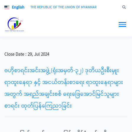
English
Jump to
THE REPUBLIC OF THE UNION OF MYANMAR
Close Date :
29, Jul 2024
ဗဟိုစာရင်းအင်းအဖွဲ့(ရုံးအမှတ်-၃၂) ဒုတိယဦးစီးမှူး
ရာထူးနေရာ နှင့် အငယ်တန်းစာရေး ရာထူးနေရာများ
အတွက် အရည်အချင်းစစ် ရေးဖြေအောင်မြင်သူများ
စာရင်း ထုတ်ပြန်ကြေညာခြင်း