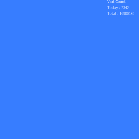
Visit Count
Today :
2342
Total :
16900136