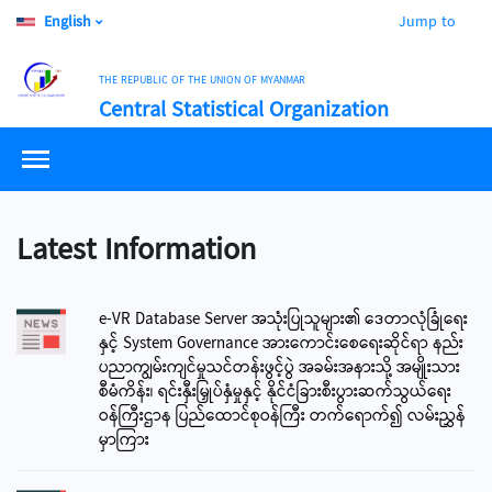
English
Jump to
THE REPUBLIC OF THE UNION OF MYANMAR
Central Statistical Organization
Latest Information
e-VR Database Server အသုံးပြုသူများ၏ ဒေတာလုံခြုံရေး
နှင့် System Governance အားကောင်းစေရေးဆိုင်ရာ နည်း
ပညာကျွမ်းကျင်မှုသင်တန်းဖွင့်ပွဲ အခမ်းအနားသို့ အမျိုးသား
စီမံကိန်း၊ ရင်းနှီးမြှုပ်နှံမှုနှင့် နိုင်ငံခြားစီးပွားဆက်သွယ်ရေး
ဝန်ကြီးဌာန ပြည်ထောင်စုဝန်ကြီး တက်ရောက်၍ လမ်းညွှန်
မှာကြား