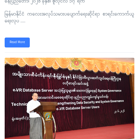
နေပြည်တော်၊ ၂၀၂၆ ခုနှစ်၊ ဇူလိုင်လ ၁၇ ရက်
မြန်မာနိုင်ငံ ကလေးအလုပ်သမားပပျောက်ရေးဆိုင်ရာ စာရင်းကောက်ယူ
ရေးလုပ
....
Read More