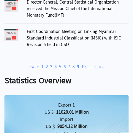
Director General, Central Statistical Organization
received the Mission Chief of the International
Monetary Fund(IMF)
First Coordination Meeting on Linking Myanmar
Standard Industrial Classification (MSIC) with ISIC
Revision 5 held in CSO
««
«
1
2
3
4
5
6
7
8
9
10
…
»
»»
Statistics Overview
Export 1
US $
11020.01 Million
Import
US $
9054.12 Million