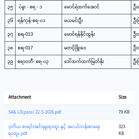
၃၅
ပဲခူး - စရ - ၁
မောင်ရဲထက်အောင်
ဦး
၃၆
ရန်ကုန်-စရ-၀၁
မယမင်းဦး
ဦး
၃၇
မောင်ရန်နိုင်ထွန်း
ဦး
စရ-013
၃၈
မတင့်ဖြိုးဝေ
ဦး
စရ-017
၃၉
ဧရာဝတီ- စရ-၀၃
ဒေါ်ထက်ထက်မြတ်နိုး
ဦးမ
Attachment
Size
SA& LD(pass) 22-5-2026.pdf
79 KB
ဒုတိယ စာရင်းအင်းမှူးရာထူး နှင့် အငယ်တန်းစာရေး
323
ရာထူး.pdf
KB