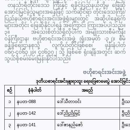
တနင်္သာရီတိုင်း
ဒေသ ကြီးနှင့် ရခိုင်ပြည်နယ်တို့မှ ဖြေဆို
အောင်မြင်ခဲ့သူများအနေဖြင့် သက်ဆိုင်ရာ တိုင်းဒေသကြီး/
ပြည်နယ်ဗဟိုစာရင်းအင်းအဖွဲ့ရုံးများတွင် အဆိုပါနေ့ရက်
များအတိုင်း‌ ဖြေဆိုနိုင်ပါရန် အကြောင်း ကြားအပ်ပါသည်။
၃
။
အသေးစိတ်သိရှိလိုပါက အမျိုးသားစီမံကိန်း
ဝန်ကြီးဌာန၊ ဗဟိုစာရင်းအင်းအဖွဲ့
(
ရုံးအမှတ်
-
၃၂
)
၊ စီမံ
ခန့်ခွဲရေးဌာနစုသို့ လူကိုယ်တိုင်ဖြစ်စေ၊ ဖုန်းနံပါတ်
၀၆၇
-
၄၀၆၃၂၉၊ ၄၀၆၃၇၂
သို့ ဖြစ်စေ ရုံးချိန်အတွင်း ဆက်
သွယ်စုံစမ်းမေးမြန်းနိုင်ပါသည်။
ဗဟိုစာရင်းအင်းအဖွဲ့
ဒုတိယစာရင်းအင်းမှူးရာထူး ရေးဖြေစာမေးပွဲ အောင်မြင်
စဉ်
ခုံနံပါတ်
အမည်
၁
ဒေါ်သီတာဝင်း
ဦးသန
နပတ-088
၂
ဒေါ်ညိုညိုမြင့်
ဦးညိ
နပတ-142
၃
ဒေါ်ဇာနည်ဇော်
ဦးအေ
နပတ-141