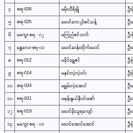
၄
မမိုးသီရိချို
ဦးမ
စရ-026
၅
မောင်ကေျာ်ဇင်သန့်
ဦး
စရ-025
၆
မကွေး-စရ - ၀၂
မကြည်ဇင်သက်
ဦးနိ
၇
မန္တလေး-စရ-၀၁
မောင်ဆန်းထိုက်မောင်
ဦး
၈
မခိုင်ရွှေဇင်
ဦးမ
စရ-012
၉
မနှင်းလဲ့လဲ့ဝင်း
ဦးမ
စရ-014
၁၀
မရွှမ်းလဲ့အောင်
ဦး
စရ-024
၁၁
မနန်းနွယ်နီဝင်းဇော်
ဦး
စရ-021
၁၂
မောင်မိုးသူရကျော်
ဦး
စရ-019
၁၃
မကွေး-စရ - ၀၁
မောင်အောင်အောင်
ဦး