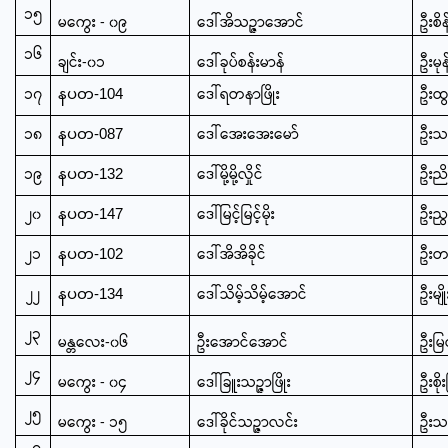
၁၅
မကွေး - ၀၉
ဒေါ်အိသဉ္ဇာအောင်
ဦးစိ
၁၆
ချင်း-၀၁
ဒေါ်ခုပ်စန်းမာန်
ဦးမု
၁၇
ဒေါ်ရတနာဖြိုး
ဦးထွန
နပတ-104
၁၈
ဒေါ်အေးအေးမော်
ဦးသန
နပတ-087
၁၉
ဒေါ်မို့မို့လှိုင်
ဦးညိ
နပတ-132
၂၀
ဒေါ်မြင့်မြင့်မိုး
ဦးညွန
နပတ-147
၂၁
ဒေါ်အိအိခိုင်
ဦးတ
နပတ-102
၂၂
ဒေါ်သိမ့်သိမ့်အောင်
ဦးမျိ
နပတ-134
၂၃
မန္တလေး-၀၆
ဦးအောင်အောင်
ဦးမြတ
၂၄
မကွေး - ၀၄
ဒေါ်ခြူးသဉ္ဇာဖြိုး
ဦးစိုး
၂၅
မကွေး - ၁၅
ဒေါ်ခိုင်သဉ္ဇာလင်း
ဦးသန