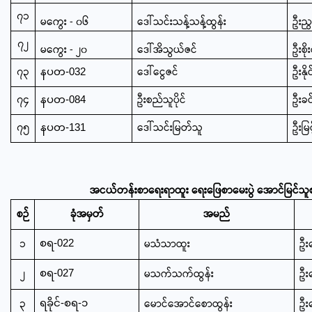
၇၁
မကွေး - ၀၆
ဒေါ်သင်းသန့်သန့်ထွန်း
ဦးညွန
၇၂
မကွေး - ၂၀
ဒေါ်အိသွယ်ဇင်
ဦးစို
၇၃
ဒေါ်ငွေဇင်
ဦးနို
နပတ-032
၇၄
ဦးစည်သူပိုင်
ဦးခင
နပတ-084
၇၅
ဒေါ်သင်းမြတ်သူ
ဦးမြင
နပတ-131
အငယ်တန်းစာရေးရာထူး ရေးဖြေစာမေးပွဲ အောင်မြင်သူစ
စဉ်
ခုံအမှတ်
အမည်
၁
မသံသာထူး
ဦး
စရ-022
၂
မသက်သက်ထွန်း
ဦး
စရ-027
၃
မောင်အောင်စောထွန်း
ဦး
ရခိုင်-စရ-၁