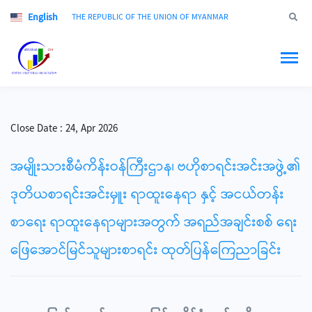
English
Jump to
THE REPUBLIC OF THE UNION OF MYANMAR
Close Date :
24, Apr 2026
အမျိုးသားစီမံကိန်းဝန်ကြီးဌာန၊ ဗဟိုစာရင်းအင်းအဖွဲ့၏
ဒုတိယစာရင်းအင်းမှူး ရာထူးနေရာ နှင့် အငယ်တန်း
စာရေး ရာထူးနေရာများအတွက် အရည်အချင်းစစ် ရေး
ဖြေအောင်မြင်သူများစာရင်း ထုတ်ပြန်ကြေညာခြင်း