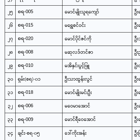
၂၅
မောင်မျိုးသူရကျော်
ဦးက
စရ-005
၂၆
မရွှေစင်ဝင်း
ဦး
စရ-015
၂၇
မောင်ပိုင်ဇင်ကို
ဦးသ
စရ-020
၂၈
မဆုလဒ်တင်ဇာ
ဦး
စရ-008
၂၉
မအိနှင်းပွင့်ဖြူ
ဦး
စရ-010
၃၀
ရှမ်း(စရ)-၀၁
ဦးသာထွန်းလွင်
ဦး
၃၁
မောင်မျိုးမင်းဦး
ဦး
စရ-018
၃၂
မဝေမာအောင်
ဦးခ
စရ-006
၃၃
မောင်ရီဝေအောင်
ဦး
စရ-009
၃၄
ချင်း-စရ-၀၅
ဒေါ်ကိုးအန်း
ဦး