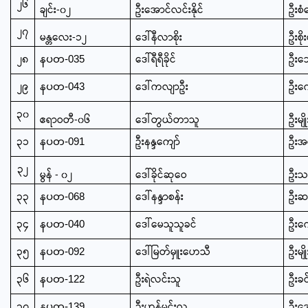
၂၆
ချင်း-၀၂
ဦးအောင်လင်းနိုင်
ဦးစံ
၂၇
မန္တလေး-၁၂
ဒေါ်နီလာစိုး
ဦးစို
၂၈
ဒေါ်ရီရီခိုင်
ဦးသေ
နပတ-035
၂၉
ဒေါ်ကလျာဦး
ဦးကျ
နပတ-043
၃၀
ဧရာဝတီ-၀၆
ဒေါ်တွယ်တာသူ
ဦးမျိ
၃၁
ဦးနန္ဒကျော်
ဦးအ
နပတ-091
၃၂
မွန် - ၀၂
ဒေါ်ခိုင်ဆုဝေ
ဦးသ
၃၃
ဒေါ်နန္ဒာစန်း
ဦးဆန
နပတ-068
၃၄
ဒေါ်မေသူသူခင်
ဦးကျ
နပတ-040
၃၅
ဒေါ်မြတ်မှူးဟေသီ
ဦးမျိ
နပတ-092
၃၆
ဦးရဲလင်းသူ
ဦးခင
နပတ-122
၃၇
ဦးဟန်မင်းလူ
ဦးအေ
နပတ-139