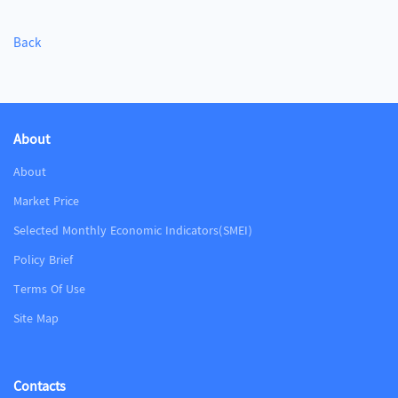
Back
About
About
Market Price
Selected Monthly Economic Indicators(SMEI)
Policy Brief
Terms Of Use
Site Map
Contacts