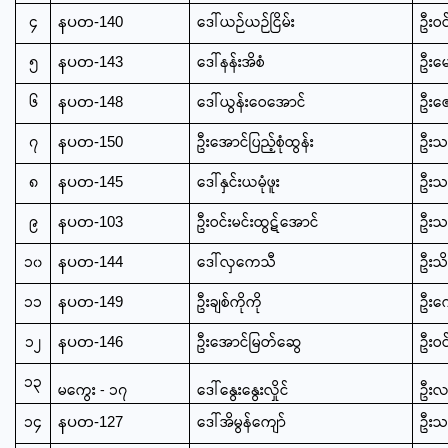
၄
ဒေါ်ယဉ်ယဉ်ငြိမ်း
ဦးဝင်
နပတ-140
၅
ဒေါ်နန်းအိစံ
ဦးမ
နပတ-143
၆
ဒေါ်ယွန်းဝေအောင်
ဦးဇေ
နပတ-148
၇
ဦးအောင်ပြည့်စုံထွန်း
ဦးသက
နပတ-150
၈
ဒေါ်နှင်းယမုံဖူး
ဦးသန်
နပတ-145
၉
ဦးဝင်းမင်းထွဋ်အောင်
ဦးသန
နပတ-103
၁၀
ဒေါ်လှကေသီ
ဦးသိန
နပတ-144
၁၁
ဦးချစ်ကိုကို
ဦးကျ
နပတ-149
၁၂
ဦးအောင်မြတ်ဆွေ
ဦးဝင
နပတ-146
၁၃
မကွေး - ၁၇
ဒေါ်နွေးနွေးလှိုင်
ဦးလ
၁၄
ဒေါ်အိမွန်ကျော်
ဦးသန
နပတ-127