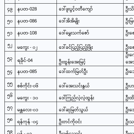
၄၉
ဒေါ်ဖူးပွင့်ဝတီကျော်
ဦးသိ
နပတ-028
၅၀
ဒေါ်အိအိမျိုး
ဦးမြ
နပတ-086
၅၁
ဒေါ်မွှေးသက်ဇော်
ဦးဇေ
နပတ-108
၅၂
မကွေး - ၀၂
ဒေါ်ခင်ပြည့်ပြည့်ဖြိုး
ဦးဇေ
ဦးကျ
၅၃
ရခိုင်-04
ဦးထွန်းအေးမြင့်
အော
၅၄
ဒေါ်ထက်မြတ်ဦး
ဦးသေ
နပတ-085
၅၅
စစ်ကိုင်း-၀၆
ဒေါ်အေးသင်းနွယ်
ဦးဟ
၅၆
မကွေး - ၁၀
ဒေါ်ကြည်လဲ့လဲ့ထွန်း
ဦးထ
၅၇
မန္တလေး-၀၁
ဒေါ်ဆုမြတ်သွယ်
ဦးအ
၅၈
ရန်ကုန် -၀၄
ဦးတင်ကိုဝင်း
ဦးသ
၅၉
မွန် - ၀၁
ဦးချစ်သောင်း
ဦးလ