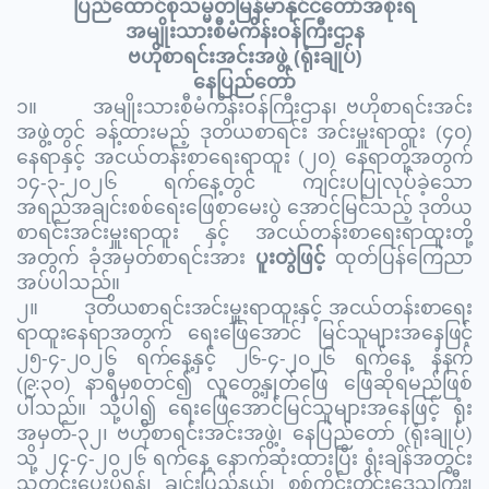
ပြည်ထောင်စုသမ္မတမြန်မာနိုင်ငံတော်အစိုးရ
အမျိုးသားစီမံကိန်းဝန်ကြီးဌာန
ဗဟိုစာရင်းအင်းအဖွဲ့
(
ရုံးချုပ်
)
နေပြည်တော်
၁။
အမျိုးသားစီမံကိန်းဝန်ကြီးဌာန၊ ဗဟိုစာရင်းအင်း
အဖွဲ့တွင် ခန့်ထားမည့် ဒုတိယစာရင်း အင်းမှူးရာထူး (၄၀)
နေရာနှင့် အငယ်တန်းစာရေးရာထူး (၂၀) နေရာတို့အတွက်
၁၄
-၃-
၂၀၂
၆
ရက်နေ့တွင် ကျင်းပပြုလုပ်ခဲ့သော
အရည်အချင်းစစ်ရေးဖြေစာမေးပွဲ အောင်မြင်သည့် ဒုတိယ
စာရင်းအင်းမှူးရာထူး နှင့် အငယ်တန်းစာရေးရာထူးတို့
အတွက် ခုံအမှတ်စာရင်းအား
ပူးတွဲဖြင့်
ထုတ်ပြန်ကြေညာ
အပ်ပါသည်။
၂။
ဒုတိယစာရင်းအင်းမှူးရာထူးနှင့် အငယ်တန်းစာရေး
ရာထူးနေရာအတွက် ရေးဖြေအောင် မြင်သူများအနေဖြင့်
၂၅-၄-၂၀၂၆ ရက်နေ့နှင့် ၂၆-၄-၂၀၂၆ ရက်နေ့ နံနက်
(၉:၃၀) နာရီမှစတင်၍
လူတွေ့နှုတ်ဖြေ ဖြေဆိုရမည်ဖြစ်
ပါသည်။ သို့ပါ၍ ရေးဖြေအောင်မြင်သူများအနေဖြင့် ရုံး
အမှတ်-၃၂၊ ဗဟိုစာရင်းအင်းအဖွဲ့၊ နေပြည်တော် (ရုံးချုပ်)
သို့ ၂၄-၄-၂၀၂၆ ရက်နေ့ နောက်ဆုံးထားပြီး ရုံးချိန်အတွင်း
သတင်းပေးပို့ရန်၊
ချင်းပြည်နယ်၊ စစ်ကိုင်းတိုင်းဒေသကြီး၊