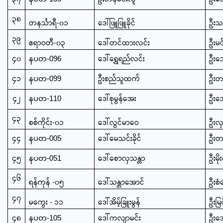
၃၈
တနင်္သာရီ-၀၁
ဒေါ်ဖြူဖြူခိုင်
ဦးသ
၃၉
ဧရာဝတီ-၀၃
ဒေါ်တင်ထားလင်း
ဦးမင
၄၀
ဒေါ်ရွှေရည်လင်း
ဦးသေ
နပတ-096
၄၁
ဦးစည်သူထက်
ဦးတင
နပတ-099
၄၂
ဒေါ်စုမွန်အေး
ဦးအ
နပတ-110
၄၃
စစ်ကိုင်း-၀၁
ဒေါ်လွင်မာဝေ
ဦးလှ
၄၄
ဒေါ်မေသင်းခိုင်
ဦးတင
နပတ-005
၄၅
ဒေါ်စောလှသန္တာ
ဦးမို
နပတ-051
၄၆
ရန်ကုန် -၀၅
ဒေါ်သန္တာအောင်
ဦးစံ
၄၇
မကွေး - ၁၁
ဒေါ်အိမ့်ခြူးမွန်
ဦးမြ
၄၈
ဒေါ်ကလျာမင်း
ဦးအေ
နပတ-105