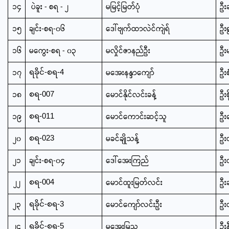
၁၄
ပဲခူး - စရ - ၂
မမြင့်မြတ်ပုံ
ဦးခ
၁၅
ချင်း-စရ-၀၆
ဒေါ်ဗျက်ထာလဲင်ကျဲရ်
ဦးရ
၁၆
မကွေး-စရ - ၀၃
မလှိုင်ဇာနည်ဦး
ဦး
၁၇
မအေးနန္ဒာကျော်
ဦး
ရခိုင်-စရ-4
၁၈
မောင်နိုင်လင်းခန့်
ဦးစ
စရ-007
၁၉
မောင်ကောင်းဆင့်သူ
ဦး
စရ-011
၂၀
မခင်ချိုသန့်
ဦး
စရ-023
၂၁
ချင်း-စရ-၀၄
ဒေါ်အေးကြည်
ဦး
၂၂
မောင်ထူးမြတ်လင်း
ဦး
စရ-004
၂၃
မောင်ကျော်လင်းဦး
ဦး
ရခိုင်-စရ-3
၂၄
မအေးမြသူ
ဦး
ရခိုင်-စရ-5