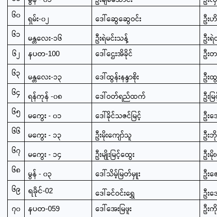
၆၀
ရှမ်း-၀၂
ဒေါ်ဆွေဆွေဝင်း
ဦးဟိ
၆၁
မန္တလေး-၁၆
ဦးရဲမင်းသန့်
ဦးရဲ
၆၂
ဒေါ်ဌေးအိခိုင်
ဦးတ
နပတ-100
၆၃
မန္တလေး-၁၃
ဒေါ်ထွန်းနန္ဒာစိုး
ဦးထွ
၆၄
ရန်ကုန် -၀၈
ဒေါ်ဝတ်ရည်ထက်
ဦးမြင
၆၅
မကွေး - ၀၁
ဒေါ်ခိုင်သဇင်မြင့်
ဦးအ
၆၆
မကွေး - ၁၃
ဦးမိုးကျော်သူ
ဦးဘိ
၆၇
မကွေး - ၁၄
ဦးမျိုးမြင့်ထွေး
ဦးမို
၆၈
မွန် - ၀၃
ဒေါ်သိမ့်မြတ်မှူး
ဦးဇေ
၆၉
ရခိုင်-02
ဒေါ်ခင်ဝင်းရွှေ
ဦးအေ
၇၀
ဒေါ်အေးမြဖူး
ဦးကိ
နပတ-059