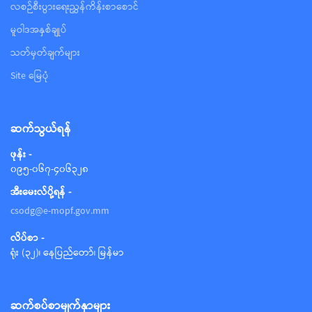
လစဉ်စီးပွားရေးညွှန်ကိန်းစာစောင်
မူဝါဒအနှစ်ချုပ်
သတ်မှတ်ချက်များ
Site မြေပုံ
ဆက်သွယ်ရန်
ဖုန်း -
၀၉၅-၀၆၇-၄၀၆၃၂၈
အီးမေးလ်ပို့ရန် -
csodg@e-mopf.gov.mm
လိပ်စာ -
ရုံး (၃၂)၊ နေပြည်တော်၊ မြန်မာ
ဆက်စပ်စာမျက်နှာများ