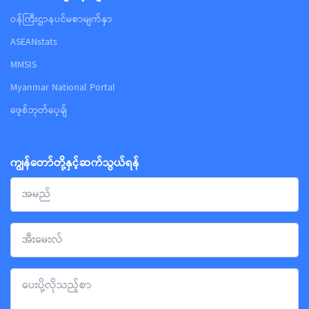
ဝန်ကြီးဌာနပင်မစာမျက်နှာ
ASEANstats
MMSIS
Myanmar National Portal
ဖေ့စ်ဘုတ်ပေ့ချ်
ကျွန်တော်တို့နှင့်ဆက်သွယ်ရန်